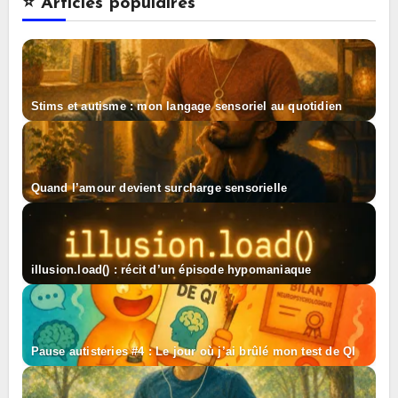
⭐️ Articles populaires
Stims et autisme : mon langage sensoriel au quotidien
Quand l’amour devient surcharge sensorielle
illusion.load() : récit d’un épisode hypomaniaque
Pause autisteries #4 : Le jour où j’ai brûlé mon test de QI