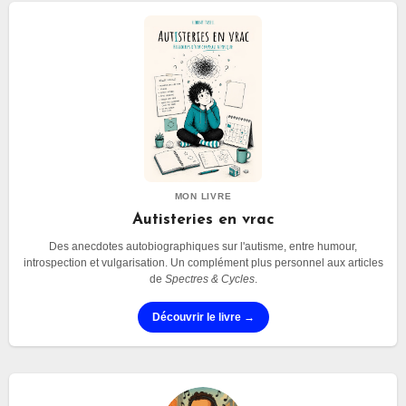
et une excursion à Skuon, à 1h de scooter, la ville
des mygales. Parfait pour ce mois d’octobre
(Halloween) et provoquer des hauts le cœur chez
les plus frileux. Ces interludes, ils me servent de
respiration dans mon blog et de partage d’une
expérience plus sensorielle qu’elle n’y paraît.
MON LIVRE
Autisteries en vrac
Des anecdotes autobiographiques sur l'autisme, entre humour,
introspection et vulgarisation. Un complément plus personnel aux articles
de
Spectres & Cycles
.
Découvrir le livre →