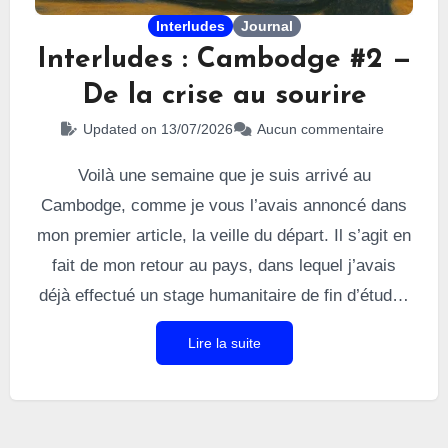
Interludes
Journal
Interludes : Cambodge #2 —
De la crise au sourire
Updated on 13/07/2026
Aucun commentaire
Voilà une semaine que je suis arrivé au
Cambodge, comme je vous l’avais annoncé dans
mon premier article, la veille du départ. Il s’agit en
fait de mon retour au pays, dans lequel j’avais
déjà effectué un stage humanitaire de fin d’études
et vécu parmi les Cambodgiens, immergé dans
Lire la suite
leur culture et leur mode de vie. Cette fois, je suis
arrivé avec un petit groupe d’amis. Pour les
premiers jours, on a choisi le mode repos et
découverte de la capitale. 4 jours à Phnom Penh,