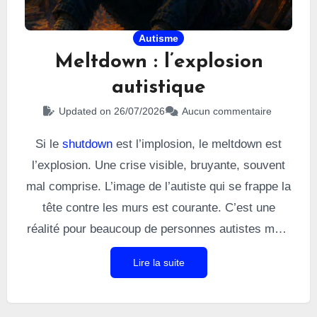
Autisme
Meltdown : l’explosion
autistique
Updated on 26/07/2026
Aucun commentaire
Si le
shutdown
est l’implosion, le meltdown est
l’explosion. Une crise visible, bruyante, souvent
mal comprise. L’image de l’autiste qui se frappe la
tête contre les murs est courante. C’est une
réalité pour beaucoup de personnes autistes mais
ce n’est pas systématique. Toutefois, beaucoup
Lire la suite
font l’expérience de crises autistiques de manière
plus ou moins fréquentes. Le meltdown génère
une intense décharge émotionnelle qui peut laisser