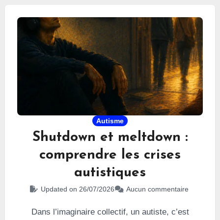
la personne autiste qui en est victime totalement
vidée de toute énergie. Après avoir évoqué
les
crises autistiques
dans leur globalité, je parle du
meltdown plus en détails dans cet article.
Autisme
Shutdown et meltdown :
comprendre les crises
autistiques
Updated on 26/07/2026
Aucun commentaire
Dans l’imaginaire collectif, un autiste, c’est