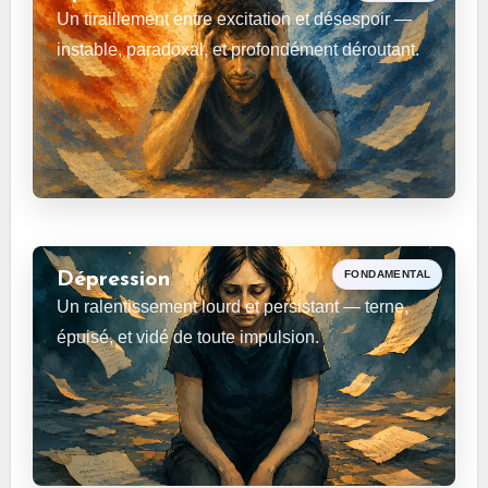
Un tiraillement entre excitation et désespoir —
instable, paradoxal, et profondément déroutant.
FONDAMENTAL
Dépression
Un ralentissement lourd et persistant — terne,
épuisé, et vidé de toute impulsion.