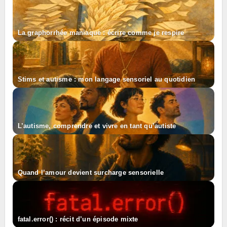
La graphorrhée maniaque : écrire comme je respire
Stims et autisme : mon langage sensoriel au quotidien
L’autisme, comprendre et vivre en tant qu’autiste
Quand l’amour devient surcharge sensorielle
fatal.error() : récit d’un épisode mixte