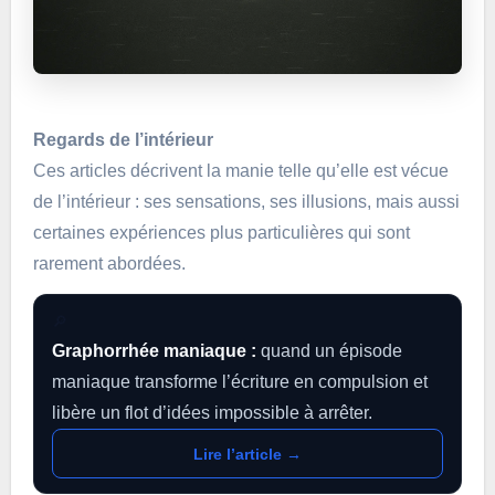
Regards de l’intérieur
Ces articles décrivent la manie telle qu’elle est vécue
de l’intérieur : ses sensations, ses illusions, mais aussi
certaines expériences plus particulières qui sont
rarement abordées.
🔎
Graphorrhée maniaque :
quand un épisode
maniaque transforme l’écriture en compulsion et
libère un flot d’idées impossible à arrêter.
Lire l’article →