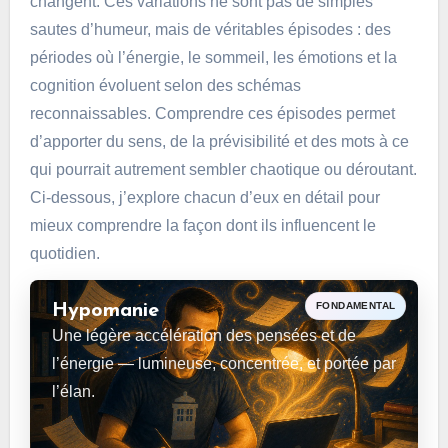
changent. Ces variations ne sont pas de simples
sautes d’humeur, mais de véritables épisodes : des
périodes où l’énergie, le sommeil, les émotions et la
cognition évoluent selon des schémas
reconnaissables. Comprendre ces épisodes permet
d’apporter du sens, de la prévisibilité et des mots à ce
qui pourrait autrement sembler chaotique ou déroutant.
Ci-dessous, j’explore chacun d’eux en détail pour
mieux comprendre la façon dont ils influencent le
quotidien.
FONDAMENTAL
Hypomanie
Une légère accélération des pensées et de
l’énergie — lumineuse, concentrée, et portée par
l’élan.