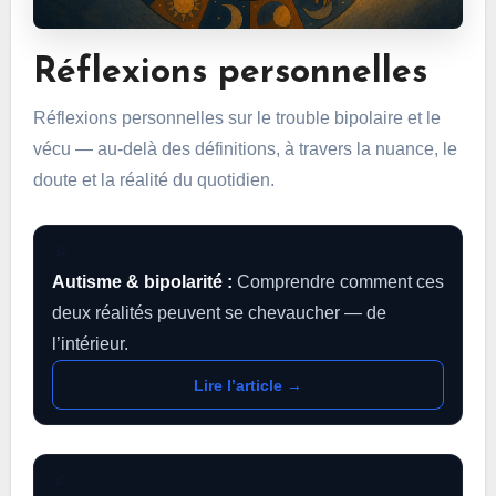
Réflexions personnelles
Réflexions personnelles sur le trouble bipolaire et le
vécu — au-delà des définitions, à travers la nuance, le
doute et la réalité du quotidien.
🔎
Autisme & bipolarité :
Comprendre comment ces
deux réalités peuvent se chevaucher — de
l’intérieur.
Lire l’article →
🔎