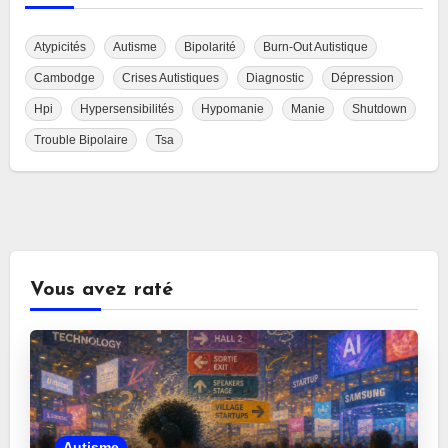
Atypicités
Autisme
Bipolarité
Burn-Out Autistique
Cambodge
Crises Autistiques
Diagnostic
Dépression
Hpi
Hypersensibilités
Hypomanie
Manie
Shutdown
Trouble Bipolaire
Tsa
Vous avez raté
Autisme