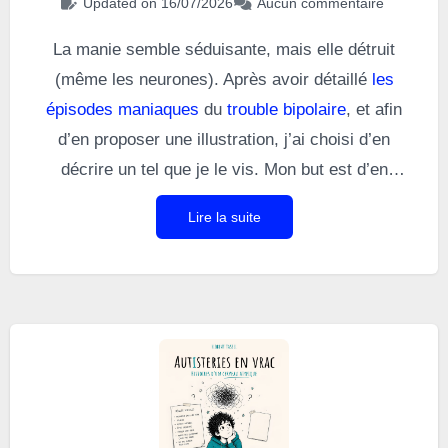
Updated on 16/07/2026
Aucun commentaire
La manie semble séduisante, mais elle détruit
(même les neurones). Après avoir détaillé
les
épisodes maniaques
du
trouble bipolaire
, et afin
d’en proposer une illustration, j’ai choisi d’en
décrire un tel que je le vis. Mon but est d’en
montrer sa réalité brute. Quand je fais un virage
Lire la suite
maniaque, mon cerveau fonctionne comme un
programme dont l’objectif est de détruire son hôte.