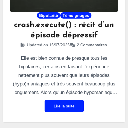
Bipolarité
Témoignages
crash.execute() : récit d’un
épisode dépressif
Updated on 16/07/2026
2 Commentaires
Elle est bien connue de presque tous les
bipolaires, certains en faisant l’expérience
nettement plus souvent que leurs épisodes
(hypo)maniaques et très souvent beaucoup plus
longuement. Alors qu’un épisode hypomaniaque
peut ne durer que quelques jours, la
dépression
Lire la suite
peut durer des mois. J’en parle en détails dans un
article dédié. Je l’ai vécue un nombre incalculable
de fois, notamment en raison de la nature à
cycles