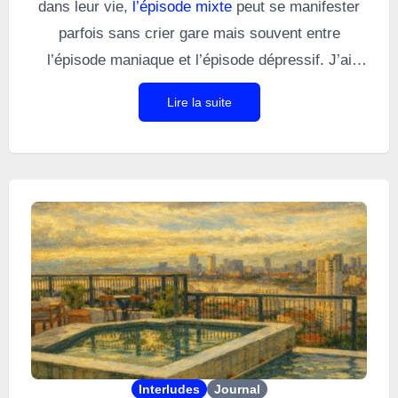
dans leur vie,
l’épisode mixte
peut se manifester
parfois sans crier gare mais souvent entre
l’épisode maniaque et l’épisode dépressif. J’ai
évoqué dans un article dédié la manière dont cet
Lire la suite
épisode présente à la fois des caractéristiques
(hypo)maniaques et des caractéristiques
dépressives. Je présente ici mon vécu d’un
épisode mixte qui a été dévastateur.
Interludes
Journal