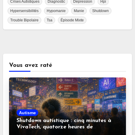
Crises Autistiques
Diagnostic
Dépression
Hpi
Hypersensibilités
Hypomanie
Manie
Shutdown
Trouble Bipolaire
Tsa
Épisode Mixte
Vous avez raté
Autisme
Shutdown autistique : cinq minutes à
VivaTech, quatorze heures de
récupération