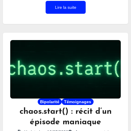
fini par lister tout ce que j’observais autour de
Lire la suite
moi. Je vous ai donc concocté un guide de survie
pour ne jamais vivre la réalité cambodgienne dans
le pays et poursuivre un voyage de rêve en vivant
avec cinq fois le niveau de vie local partout.
Accrochez-vous, c’est parfois plus subtil que ça
n’en a l’air.
Bipolarité
Témoignages
chaos.start() : récit d’un
épisode maniaque