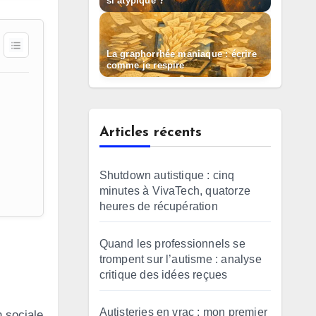
si atypique ?
La graphorrhée maniaque : écrire
comme je respire
Articles récents
Shutdown autistique : cinq
minutes à VivaTech, quatorze
heures de récupération
Quand les professionnels se
trompent sur l’autisme : analyse
critique des idées reçues
Autisteries en vrac : mon premier
 sociale