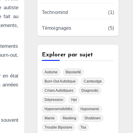
 autiste
Technomind
(1)
 fait au
tements,
Témoignages
(5)
rtements
Explorer par sujet
burn-out,
Autisme
Bipolarité
r en état
Burn-Out Autistique
Cambodge
s années
Crises Autistiques
Diagnostic
Dépression
Hpi
Hypersensibilités
Hypomanie
Manie
Masking
Shutdown
 souvent
Trouble Bipolaire
Tsa