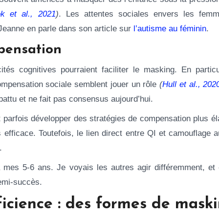
k et al., 2021
)
. Les attentes sociales envers les fem
Jeanne en parle dans son article sur
l’autisme au féminin
.
pensation
és cognitives pourraient faciliter le masking. En particul
compensation sociale semblent jouer un rôle
(
Hull et al., 202
battu et ne fait pas consensus aujourd’hui.
nt parfois développer des stratégies de compensation plus é
efficace. Toutefois, le lien direct entre QI et camouflage a
e.
mes 5-6 ans. Je voyais les autres agir différemment, et 
emi-succès.
icience : des formes de mask