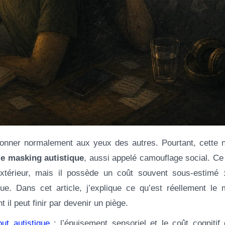
le masking autistique
, aussi appelé camouflage social. C
térieur, mais il possède un coût souvent sous-estimé :
que. Dans cet article, j’explique ce qu’est réellement le 
 il peut finir par devenir un piège.
out autistique
: l’épuisement sensoriel et le coût cognitif 