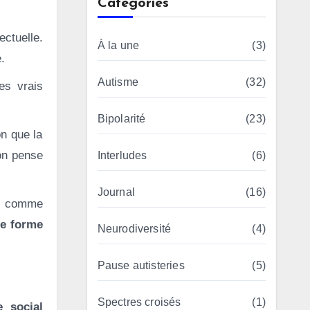
Catégories
ctuelle.
À la une
(3)
.
Autisme
(32)
es vrais
Bipolarité
(23)
on que la
 on pense
Interludes
(6)
Journal
(16)
as comme
ne forme
Neurodiversité
(4)
Pause autisteries
(5)
Spectres croisés
(1)
 social