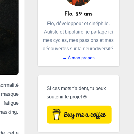
Flo, 29 ans
Flo, développeur et cinéphile.
Autiste et bipolaire, je partage ici
mes cycles, mes passions et mes
découvertes sur la neurodiversité.
→ À mon propos
Si ces mots t’aident, tu peux
e masque
soutenir le projet ☕
 fatigue
masking,
de cette