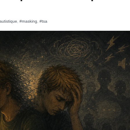
autistique
,
#masking
,
#tsa