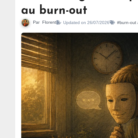
au burn-out
Par
Florent
Updated on 26/07/2026
#burn-out 