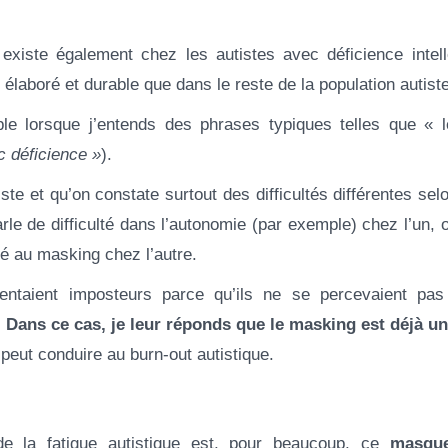
xiste également chez les autistes avec déficience intelle
élaboré et durable que dans le reste de la population autiste
le lorsque j’entends des phrases typiques telles que « l
c déficience »
).
iste et qu’on constate surtout des difficultés différentes sel
rle de difficulté dans l’autonomie (par exemple) chez l’un,
lié au masking chez l’autre.
 sentaient imposteurs parce qu’ils ne se percevaient p
.
Dans ce cas, je leur réponds que le masking est déjà u
 peut conduire au burn-out autistique.
de la fatigue autistique est, pour beaucoup, ce
masque