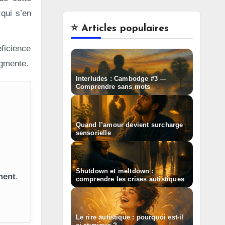
qui s’en
⭐️ Articles populaires
ficience
ugmente.
Interludes : Cambodge #3 —
Comprendre sans mots
Quand l’amour devient surcharge
sensorielle
Shutdown et meltdown :
ment
.
comprendre les crises autistiques
Le rire autistique : pourquoi est-il