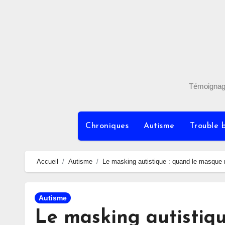
Skip
to
content
Témoignages
Chroniques
Autisme
Trouble b
Accueil
Autisme
Le masking autistique : quand le masque
Autisme
Le masking autistiq