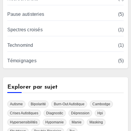
Pause autisteries
(5)
Spectres croisés
(1)
Technomind
(1)
Témoignages
(5)
Explorer par sujet
Autisme
Bipolarité
Burn-Out Autistique
Cambodge
Crises Autistiques
Diagnostic
Dépression
Hpi
Hypersensibilités
Hypomanie
Manie
Masking