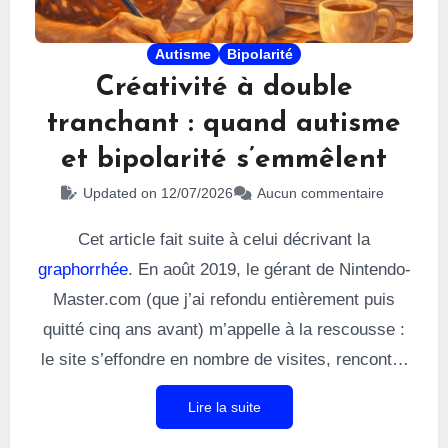
Autisme
Bipolarité
Créativité à double
tranchant : quand autisme
et bipolarité s’emmêlent
Updated on 12/07/2026
Aucun commentaire
Cet article fait suite à celui décrivant la
graphorrhée
. En août 2019, le gérant de Nintendo-
Master.com (que j’ai refondu entièrement puis
quitté cinq ans avant) m’appelle à la rescousse :
le site s’effondre en nombre de visites, rencontre
une panoplie de bugs et mérite une nouvelle
Lire la suite
révision. Je viens de me faire hospitaliser pour la