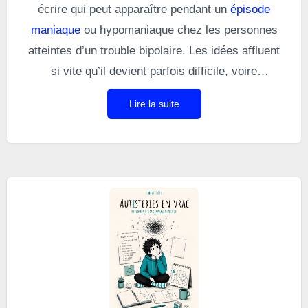
écrire qui peut apparaître pendant un
épisode
maniaque
ou hypomaniaque chez les personnes
atteintes d’un trouble bipolaire. Les idées affluent
si vite qu’il devient parfois difficile, voire
impossible, de s’arrêter d’écrire. Chez certaines
Lire la suite
personnes bipolaires, cette accélération de la
pensée transforme l’écriture en un besoin presque
vital. Je connais bien cette sensation : lors de
mes épisodes maniaques, j’ai parfois eu
l’impression d’écrire comme je respirais.