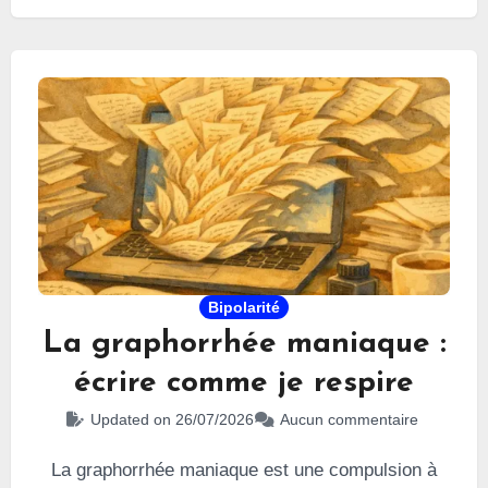
première fois et ai développé un
épisode
maniaque
complet. Par amour du site, je saute sur
l’occasion :
il est temps de remettre à profit de
ce que je sais faire.
En garde !
Bipolarité
La graphorrhée maniaque :
écrire comme je respire
Updated on 26/07/2026
Aucun commentaire
La graphorrhée maniaque est une compulsion à