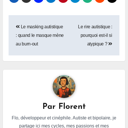
Navigation
Le masking autistique
Le rire autistique :
de
: quand le masque mène
pourquoi est-il si
l’article
au burn-out
atypique ?
Par
Florent
Flo, développeur et cinéphile. Autiste et bipolaire, je
partage ici mes cycles, mes passions et mes