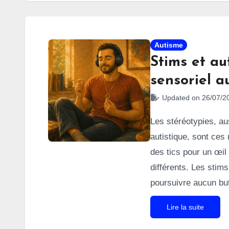
passé en cycles ra
cette forme du troub
souvent plus diffici
Autisme
Stims et a
sensoriel a
Updated on 26/07/2
Les stéréotypies, a
autistique, sont ce
des tics pour un œil 
différents. Les stims
poursuivre aucun but
réalité un rôle essen
Lire la suite
des
personnes autis