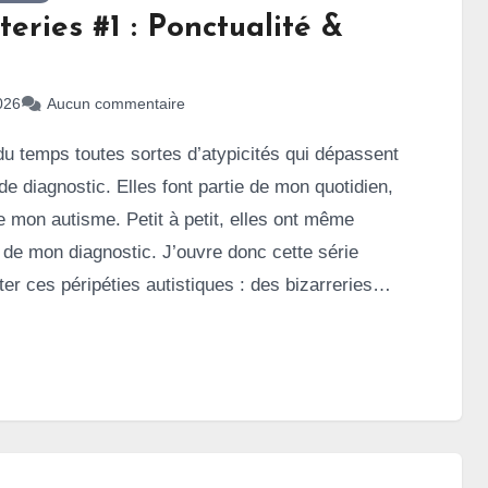
teries #1 : Ponctualité &
s
026
Aucun commentaire
 du temps toutes sortes d’atypicités qui dépassent
de diagnostic. Elles font partie de mon quotidien,
de mon autisme. Petit à petit, elles ont même
é de mon diagnostic. J’ouvre donc cette série
ter ces péripéties autistiques : des bizarreries
rfois drôles, toujours singulières. J’appelle ça mes
que j’ai inventé pour désigner ces petites
nt autistiques… et qui me font souvent sourire (et
ssi).