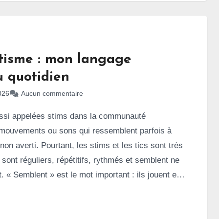
pides
. J’ai alors réalisé que je connaissais très mal
le bipolaire, pourtant associée à une évolution
le et plus complexe à prendre en charge.
utisme : mon langage
u quotidien
026
Aucun commentaire
ussi appelées stims dans la communauté
s mouvements ou sons qui ressemblent parfois à
non averti. Pourtant, les stims et les tics sont très
 sont réguliers, répétitifs, rythmés et semblent ne
. « Semblent » est le mot important : ils jouent en
tiel dans la régulation sensorielle et émotionnelle
tes
. En un mot, ils sont essentiels à leur équilibre.