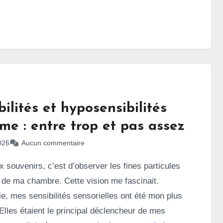
les personnes autistes, ils sont souvent altérés de
 les cinq principaux. Ces sens dits
invisibles
otre quotidien. Quand ils sont atypiques, comme
 dans l’autisme, cela peut transformer des
 en véritables montagnes russes.
ilités et hyposensibilités
sme : entre trop et pas assez
026
Aucun commentaire
 souvenirs, c’est d’observer les fines particules
e de ma chambre. Cette vision me fascinait.
ie, mes sensibilités sensorielles ont été mon plus
Elles étaient le principal déclencheur de mes