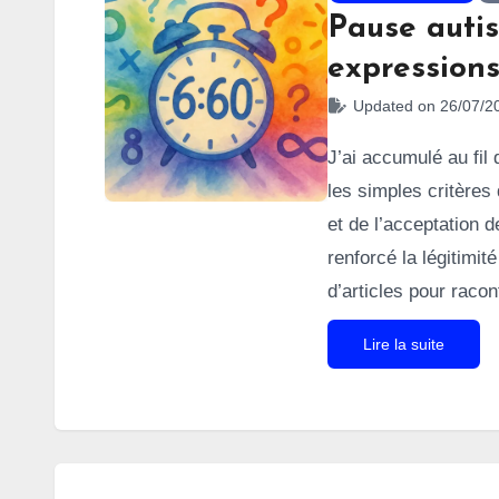
Pause autis
expression
Updated on 26/07/2
J’ai accumulé au fil
les simples critères 
et de l’acceptation 
renforcé la légitimit
d’articles pour racon
parfois loufoques, pa
Lire la suite
autisteries
— un mot 
absurdités typiqueme
parfois les autres au