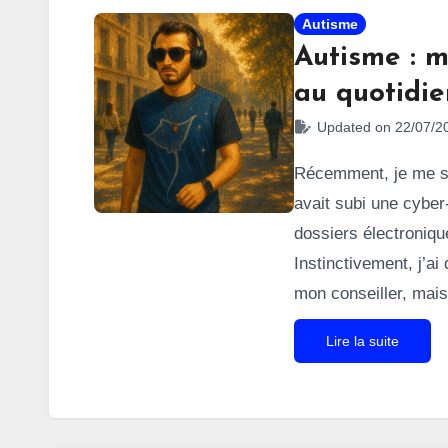
Autisme
Autisme : m
au quotidie
Updated on 22/07/2
Récemment, je me s
avait subi une cyber-
dossiers électronique
Instinctivement, j’ai
mon conseiller, mais
C’était un moyen de 
Lire la suite
numéro pour me rendr
Le port du casque à 
donc eu recours à me
non pas du bruit son