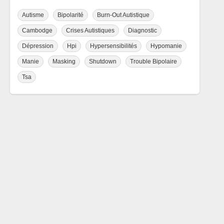
Autisme
Bipolarité
Burn-Out Autistique
Cambodge
Crises Autistiques
Diagnostic
Dépression
Hpi
Hypersensibilités
Hypomanie
Manie
Masking
Shutdown
Trouble Bipolaire
Tsa