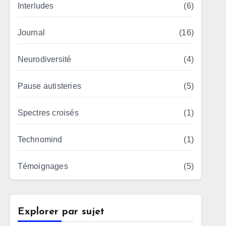
Interludes
(6)
Journal
(16)
Neurodiversité
(4)
Pause autisteries
(5)
Spectres croisés
(1)
Technomind
(1)
Témoignages
(5)
Explorer par sujet