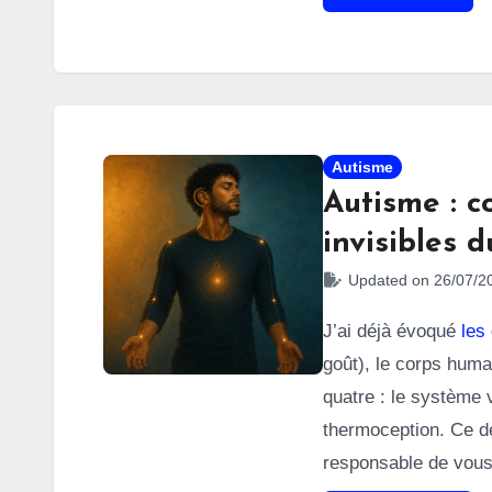
autistes non diagno
Autisme
Autisme : c
invisibles 
Updated on 26/07/2
J’ai déjà évoqué
les
goût), le corps hum
quatre : le système v
thermoception. Ce de
responsable de vous 