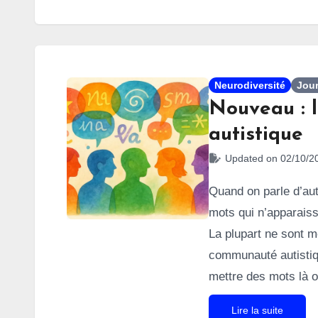
Neurodiversité
Jour
Nouveau : l
autistique
Updated on 02/10/2
Quand on parle d’au
mots qui n’apparaiss
La plupart ne sont m
communauté autistiqu
mettre des mots là o
sembler obscur pour
Lire la suite