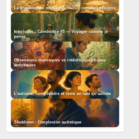
La graphorrhée maniaque : écrire comme je respire
Interludes : Cambodge #5 — Voyager comme je
pense
Obsessions maniaques vs intérêts spécifiques
autistiques
L’autisme, comprendre et vivre en tant qu’autiste
Shutdown : l’implosion autistique