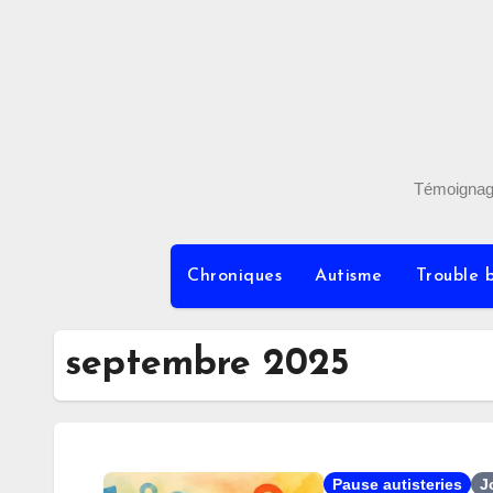
Skip
to
content
Témoignages
Chroniques
Autisme
Trouble b
septembre 2025
Pause autisteries
J