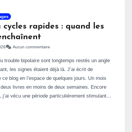
ages
à cycles rapides : quand les
enchaînent
026
Aucun commentaire
u trouble bipolaire sont longtemps restés un angle
nt, les signes étaient déjà là. J’ai écrit de
 ce blog en l’espace de quelques jours. Un mois
rit deux livres en moins de deux semaines. Encore
 j’ai vécu une période particulièrement stimulante
n au soir. En janvier, même schéma. Le point
fois, un
épisode hypomaniaque
qui a fini par
sode maniaque
. En septembre 2025,
ma
firmé que mon trouble bipolaire était désormais