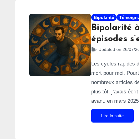
Bipolarité
Témoign
Bipolarité 
épisodes s’
Updated on 26/07/2
Les cycles rapides d
mort pour moi. Pourta
nombreux articles de
plus tôt, j’avais éc
avant, en mars 2025,
à socialiser du mati
Lire la suite
commun ? À chaque 
évoluer vers un
épi
psychiatre m’a con