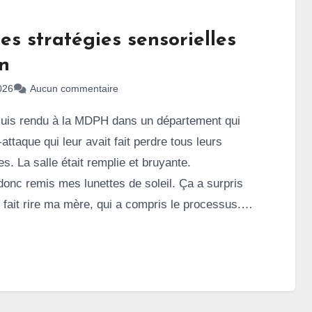
es stratégies sensorielles
n
026
Aucun commentaire
uis rendu à la MDPH dans un département qui
attaque qui leur avait fait perdre tous leurs
s. La salle était remplie et bruyante.
 donc remis mes lunettes de soleil. Ça a surpris
 fait rire ma mère, qui a compris le processus.
compenser. Il fallait que je puisse entendre mon
e au guichet, puis que j’entende mon conseiller.
réduction de bruit m’était donc impossible. J’ai
s lunettes de soleil pour maximiser la réduction
ore, mais du bruit global perçu par mon cerveau.