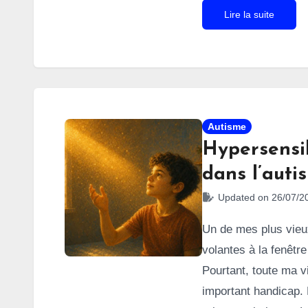
marmite l’été. Chez 
Lire la suite
la même manière que
façonnent pourtant n
c’est souvent le cas
expériences banales
Autisme
Hypersensib
dans l’auti
Updated on 26/07/2
Un de mes plus vieux
volantes à la fenêtr
Pourtant, toute ma v
important handicap. 