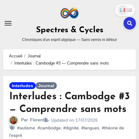
Skip
to
content
Spectres & Cycles
Chroniques d'un esprit atypique — Sans vernis ni détour
Accueil
Journal
Interludes : Cambodge #3 — Comprendre sans mots
Interludes
Journal
Interludes : Cambodge #3
— Comprendre sans mots
Par
Florent
Updated on 17/07/2026
#autisme
,
#cambodge
,
#dignité
,
#langues
,
#théorie de
l'esprit