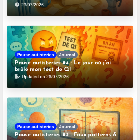
23/07/2026
Pause autisteries
Journal
Pause autisteries #4 : Le jour où j’ai
brûlé mon test de QI
Updated on 26/07/2026
Pause autisteries
Journal
Pause autisteries #3 : Faux patterns &