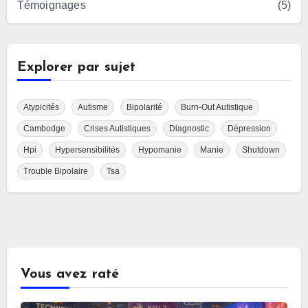
Témoignages
(5)
Explorer par sujet
Atypicités
Autisme
Bipolarité
Burn-Out Autistique
Cambodge
Crises Autistiques
Diagnostic
Dépression
Hpi
Hypersensibilités
Hypomanie
Manie
Shutdown
Trouble Bipolaire
Tsa
Vous avez raté