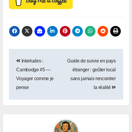
Navigation
Interludes :
Guide de survie en pays
de
Cambodge #5 —
étranger : goûter local
l’article
Voyager comme je
sans jamais rencontrer
pense
la réalité