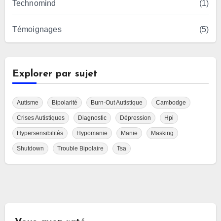
Technomind
(1)
Témoignages
(5)
Explorer par sujet
Autisme
Bipolarité
Burn-Out Autistique
Cambodge
Crises Autistiques
Diagnostic
Dépression
Hpi
Hypersensibilités
Hypomanie
Manie
Masking
Shutdown
Trouble Bipolaire
Tsa