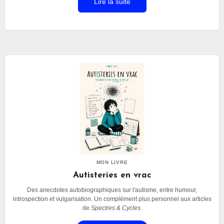
Lire la suite
Bien que je comprenne que cela serve pour
certains, j’ai toujours buté sur l’intérêt de ces
journées de sensibilisation.
MON LIVRE
Autisteries en vrac
Des anecdotes autobiographiques sur l'autisme, entre humour,
introspection et vulgarisation. Un complément plus personnel aux articles
de
Spectres & Cycles
.