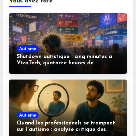
Vous avez raté
Autisme
Shutdown autistique : cinq minutes à
VivaTech, quatorze heures de
récupération
Autisme
Quand les professionnels se trompent
sur l’autisme : analyse critique des
idées reçues