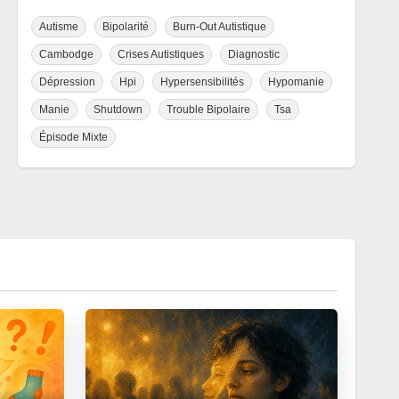
Autisme
Bipolarité
Burn-Out Autistique
Cambodge
Crises Autistiques
Diagnostic
Dépression
Hpi
Hypersensibilités
Hypomanie
Manie
Shutdown
Trouble Bipolaire
Tsa
Épisode Mixte