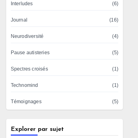
Interludes
(6)
Journal
(16)
Neurodiversité
(4)
Pause autisteries
(5)
Spectres croisés
(1)
Technomind
(1)
Témoignages
(5)
Explorer par sujet