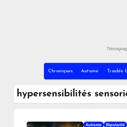
Skip
to
content
Témoignages
Chroniques
Autisme
Trouble b
hypersensibilités sensori
Autisme
Bipolarité