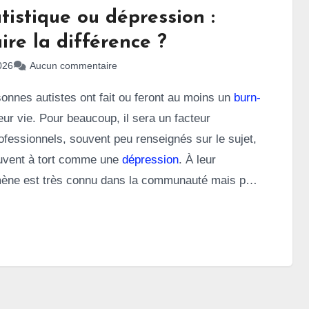
tistique ou dépression :
re la différence ?
026
Aucun commentaire
nnes autistes ont fait ou feront au moins un
burn-
ur vie. Pour beaucoup, il sera un facteur
ofessionnels, souvent peu renseignés sur le sujet,
ouvent à tort comme une
dépression
. À leur
mène est très connu dans la communauté mais peu
érature scientifique
. Pourtant, il s’agit d’un syndrome
dépression.