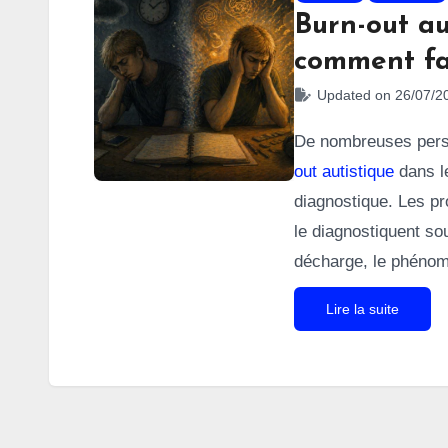
Burn-out au
comment fai
Updated on 26/07/2
De nombreuses perso
out autistique
dans le
diagnostique. Les pr
le diagnostiquent s
décharge, le phéno
exploré dans
la litt
Lire la suite
très différent de la 