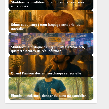
Shutdown et meltdown : comprendre les crises
autistiques
Stims et autisme : mon langage sensoriel au
quotidien
Shutdown autistique : cinq minutes à VivaTech,
quatorze heures de récupération
Quand l’amour devient surcharge sensorielle
Rituels et autisme : donner du sens au quotidien