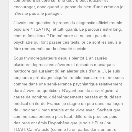
compliment sincère sur une œuvre peut toucher et
encourager, donc quand je pense du bien d’une création je
n’hésite pas à le partager.
J’avais une question à propos du diagnostic officiel trouble
bipolaire / TSA / HQI et tutti quanti. Le parcours est-il long,
cher et fastidieux ? De mémoire ce ne sont pas des
psychiatre qui font passer ces tests, or ce sont les seuls à
être remboursés par la sécurité sociale.
Sous thymoregulateurs depuis bientôt 1 an (après
plusieurs dépressions sévères et épisodes maniaques
hardcore qui auraient dû en alerter plus d’un.e…), je suis
toujours « pré-diagnostiquée trouble bipolaire » et me sens
comme dans une semi-errance psychiatrique relativement
dure à vivre au quotidien. N’ayant pas de suivi régulier à
cause de nombreux déménagements passés et du désert
médical en île-de-France, je stagne un peu dans ma façon
de « soigner » mon trouble et de vivre avec. Sachant que
comme sous entendu plus haut, différents proches puis
des pros ont émis l’hypothèse que je sois HPI et / ou
TDAH. Ça m’a aidé (comme tu en parles dans un autre